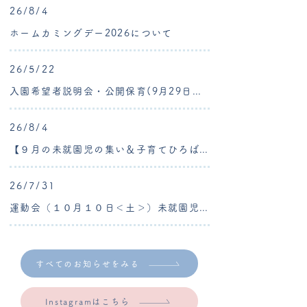
26/8/4
ホームカミングデー2026について
26/5/22
入園希望者説明会・公開保育(9月29日分まで申込受付中)
26/8/4
【９月の未就園児の集い＆子育てひろば】子育てひろば のイベント・たんぽぽ組 つぼみの日のご案内
26/7/31
運動会（１０月１０日＜土＞）未就園児・卒園生競技のご案内
すべてのお知らせをみる
Instagramはこちら