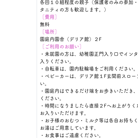
各回１０組程度の親子（保護者のみの参加
タニティの方も歓迎します。）
［費用］
無料
［場所］
園庭内園舎（デリア館）２F
［ご利用のお願い］
・未就園の方は、幼稚園正門入り口でイン
入りください。
・自転車は、園内駐輪場をご利用ください
・ベビーカーは、デリア館１F玄関前スロー
い。
・園庭内はできるだけ端をお歩きいただき
ください。
・時間になりましたら直接２Fへお上がりく
お入りいただけます。
・お子様のおむつ・ミルク等は各自お持ち
お湯はご用意しています。
・お食事はご遠慮ください。