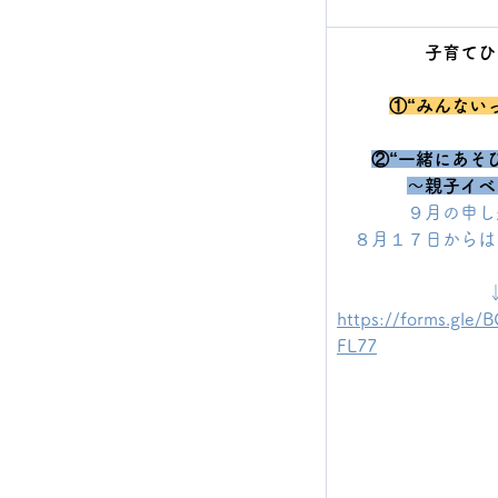
子育てひ
①“みんない
②“一緒にあそ
〜親子イベ
９月の申し
８月１７日からは
  
https://forms.gle
FL77