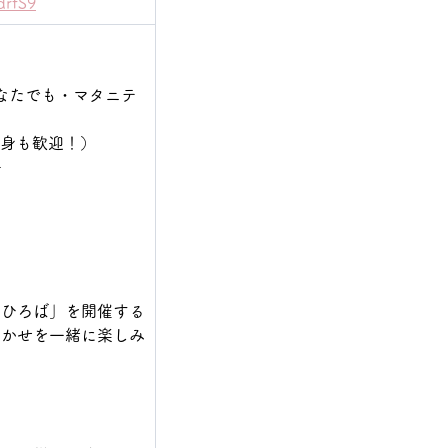
drfS9
外どなたでも・マタニテ
者の身も歓迎！）
子
しひろば」を開催する
聞かせを一緒に楽しみ