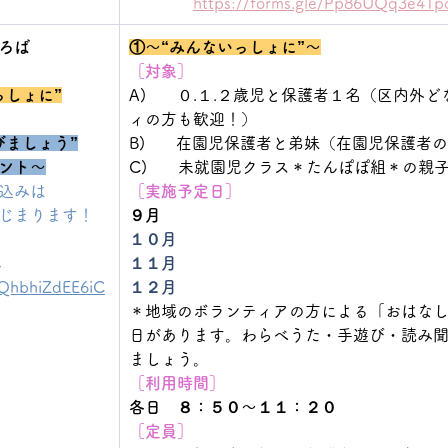
https://forms.gle/Pp86UQq3e41p
ろば
①～“みんないっしょに”～
［対象］
っしょに”
A)      ０.１.２歳児と保護者１名（区内
ィの方も歓迎！）
びましょう”
B)      在園児保護者と弟妹（在園児保護
ント〜
C)      未就園児クラス＊たんぽぽ組＊の親
込みは
［実施予定日］
じまります！
９月
１０月
↓　 
１１月
/BQhbhiZdEE6iC
１２月
＊地域のボランティアの方による「おはな
日があります。わらべうた・手遊び・読み
ましょう。
［利用時間］
各日　８：５０〜１１：２０ 
［定員］