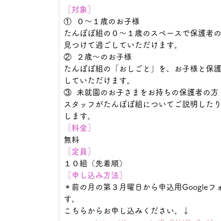
［対象］
①  ０〜１歳のお子様
たんぽぽ組の０〜１歳のスペースで保護者
見つけて過ごしていただけます。
②  ２歳〜のお子様
たんぽぽ組の「おしごと」を、お子様と保
していただけます。
③  未就園のお子さまをお持ちの保護者の方
スタッフがたんぽぽ組についてご説明した
します。
［料金］
無料
［定員］
１０組（先着順）
［申し込み方法］
＊前の月の第３月曜日から申込用Google
す。
こちらからお申し込みください。↓