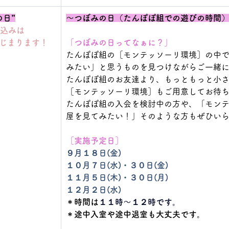
の日”
～つぼみの日（たんぽぽ組での遊びの時間
込みは
じまります！
「つぼみの日ってなぁに？」
たんぽぽ組の［モンテッソーリ環境］の中
みたい」と思うものを見つけながらご一緒
たんぽぽ組のお友達より、もっともっと小
［モンテッソーリ環境］もご用意してお待
たんぽぽ組の入会を検討中の方や、「モン
屋を見てみたい！」そのような方もぜひい
［実施予定日］
９月１８日(金)
１０月７日(水)・３０日(金)
１１月５日(木)・３０日(月)
１２月２日(水)
＊時間は
１１時〜１２時です。
＊途中入室や途中退室も大丈夫です。