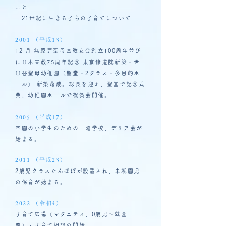
こと
ー21世紀に生きる子らの子育てについてー
2001 （平成13）
12 月 無原罪聖母宣教女会創立100周年並び
に日本宣教75周年記念 東京修道院新築・世
田谷聖母幼稚園（聖堂・2クラス・多目的ホ
ール） 新築落成。総長を迎え、聖堂で記念式
典、幼稚園ホールで祝賀会開催。
2005 （平成17）
卒園の小学生のための土曜学校、デリア会が
始まる。
2011 （平成23）
2歳児クラスたんぽぽが設置され、未就園児
の保育が始まる。
2022 （令和4）
子育て広場（マタニティ、0歳児～就園
前）・子育て相談の開始