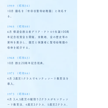
1959 （昭和34）
10月 園名を「世田谷聖母幼稚園」と改名す
る。
1965 （昭和40）
6月 修道会創立者デリア・テトロｳ生誕100周
年記念祝賀会を開催。宣教地、会の歴史等の
資料を展示し、園児と保護者に聖母幼稚園の
母体を紹介する。
1968 （昭和43）
10月 創立20周年記念祝典。
1971 （昭和46）
4月 3歳児1クラスでモンテッソーリ教育法を
導入。
1973 （昭和48）
4月 3,4,5歳児の縦割り2クラスがモンテッソ
ーリ教育法、4歳児3クラス，5歳児2クラス，