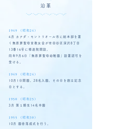
沿革
1949 （昭和24）
4月 カナダ・モントリオール市に総本部を置
く無原罪聖母宣教女会が世田谷区深沢8丁目
13番16号に修道院開設。
同年9月6日「無原罪聖母幼稚園」設置認可を
受ける。
1949 （昭和24）
10月1日開園。28名入園。その日を創立記念
日とする。
1950 （昭和25）
3月 第１期生14名卒園
1955 （昭和30）
10月 園舎落成式を行う。