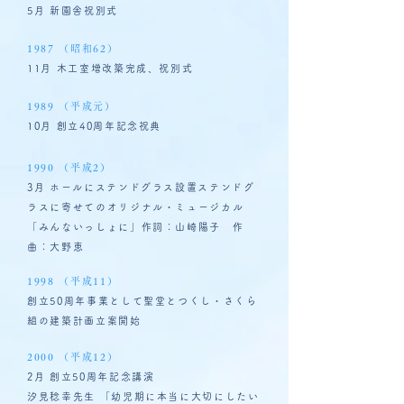
5月 新園舎祝別式
1987 （昭和62）
11月 木工室増改築完成、祝別式
1989 （平成元）
10月 創立40周年記念祝典
1990 （平成2）
3月 ホールにステンドグラス設置ステンドグ
ラスに寄せてのオリジナル・ミュージカル
「みんないっしょに」作詞：山崎陽子 作
曲：大野恵
1998 （平成11）
創立50周年事業として聖堂とつくし・さくら
組の建築計画立案開始
2000 （平成12）
2月 創立50周年記念講演
汐見稔幸先生 「幼児期に本当に大切にしたい