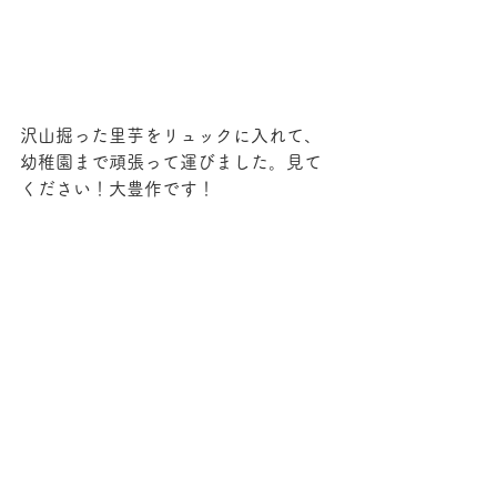
沢山掘った里芋をリュックに入れて、
幼稚園まで頑張って運びました。見て
ください！大豊作です！
お家に持って帰る里芋を自分たちで袋
に詰めました。里芋がここまで大きく
なるようお世話をしてくださった畑の