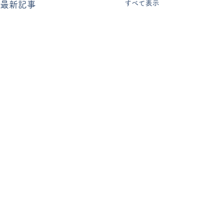
すべて表示
最新記事
世田谷聖母幼稚園
03-3702-7334
年長組お泊まり会
〒158−0081 東京都世田谷区深沢8丁目13−16