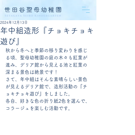
2024年12月13日
年中組造形『チョキチョキ
遊び』
秋から冬へと季節の移り変わりを感じ
る頃、聖母幼稚園の庭の木々も紅葉が
進み、デリア館から見える池と紅葉の
深まる景色は絶景です！
さて、年中組はそんな素晴らしい景色
が見えるデリア館で、造形活動の『チ
ョキチョキ遊び』をしました。
各自、好きな色の折り紙2色を選んで、
コラージュを楽しむ活動です。