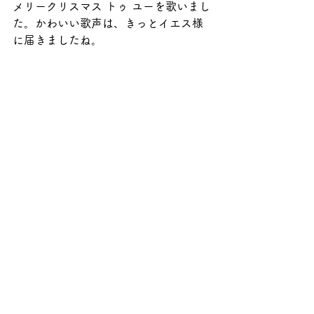
メリークリスマス トゥ ユーを歌いまし
た。かわいい歌声は、きっとイエス様
に届きましたね。
最後に、みんなでイエス様のお誕生日
をお祝いする時間を過ごせたことに感
謝して、2学期を締めくくりました。
すべて表示
最新記事