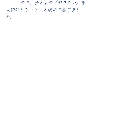
          ので、子どもの「やりたい」を
大切にしないと…と改めて感じまし
た。
 	・改めて、親のあり方（見守る、
観察する、口を出さない、待つ！！）
を心に刻みま
          した。
次回のモンテッソーリ勉強会は「感覚
教育」です。お楽しみに！
幼稚園
すべて表示
最新記事