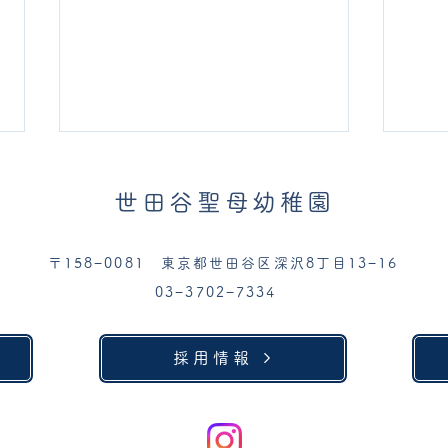
世田谷聖母幼稚園
〒158−0081 東京都世田谷区深沢8丁目13−16
年長組お泊まり会
03−3702−7334
〜親
採用情報
「つ