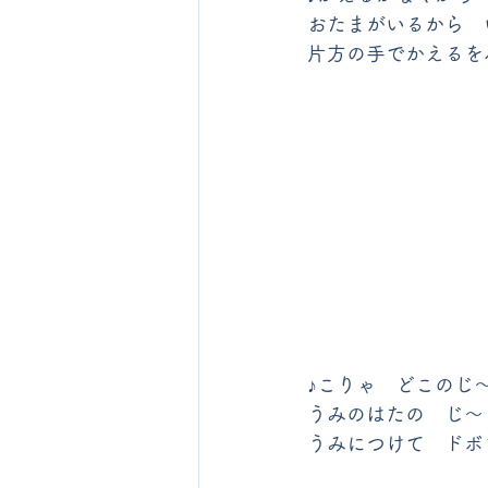
おたまがいるから　
片方の手でかえるを
♪こりゃ　どこのじ
うみのはたの　じ～
うみにつけて　ドボ