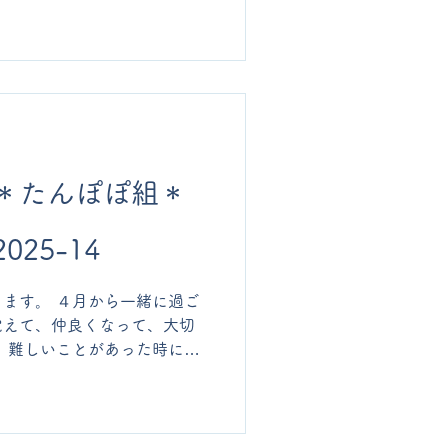
 そして、絵の具を使って作
人ずつ先生から受け取りまし
から「たんぽぽさんもお友だ
間があるといいな」とのご提
ら「おべんとうクラス」や
てみました。 子どもたち
るおやつやおかずに興味を持
楽しく食べていました。 保
＊たんぽぽ組＊
方とゆったりと関われる、暖
に感じました」「親と離れて
む、安心できるひと時になっ
25-14
が終わったらそろそろ帰る時
なって、保育の終わりを穏や
ます。 ４月から一緒に過ご
だったようです」などの感想
覚えて、仲良くなって、大切
当をいただくまでの楽しい時
 難しいことがあった時に
の一つでしたね。..
声をかけたり、「やってあげ
にあそぼう！」と声を掛け合
もお友だちのことを大切にす
なで育てた風船カズラから、