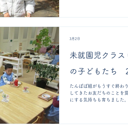
ち…仲良しになりましたね。
った思い出のカードを、一
た。 昨年度の保護者の方々
ちと一緒にご飯を食べる時
案をいただいて、今年度か
「おやつの時間」を取り入れ
3月2日
は、お友達が持ってきてい
ち「情報交換」をしながら、
未就園児クラス
護者の方々からも、「先生
かく特別な時間だったよう
過ごす中で、心がホッと緩
の子どもたち 20
ていたようです」「おやつ
間という気持ちの区切りに
たんぽぽ組がもうすぐ終わり
かに受け止める大切な時間
してきたお友だちのことを
をいただだきました。 お弁
にする気持ちも育ちました。
間も、子どもたちのお楽しみ
「いっしょにやろう！」と
る」と手伝ったり、「一緒
ったり。こんなに小さくて
る心が育っています。 みん