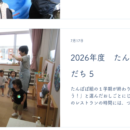
に時間には、♪さかながはね
飛び上がりましたね。 次回
てくださいね。
7月17日
2026年度 た
だち 5
たんぽぽ組の１学期が終わり
う！」と選んだおしごとにじ
のレストランの時間には、
ね〜」とごくごく飲んだり、
のお祈りの時間も過ごしまし
もご一緒に水遊び！ 9月に