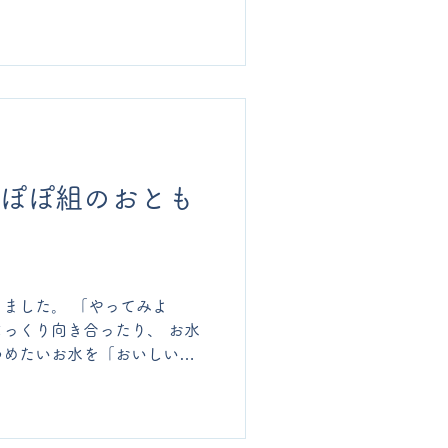
て に合わせて、ピョーンと
は9月です。また遊びにいらし
んぽぽ組のおとも
ました。 「やってみよ
っくり向き合ったり、 お水
つめたいお水を「おいしい
 楽しいお集まりや、聖堂で
た。 最後の日は…お家の方
、大きくなったお友だちにお会