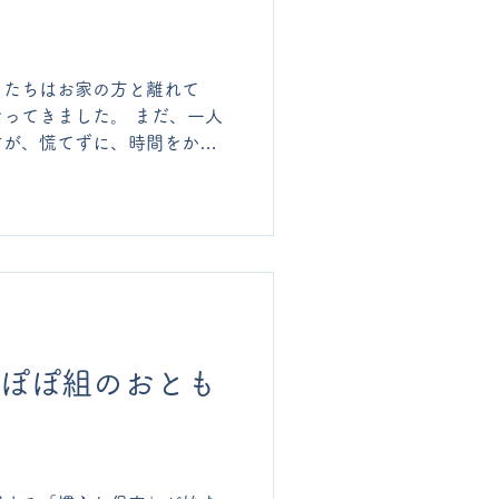
もたちはお家の方と離れて
ってきました。 まだ、一人
すが、慌てずに、時間をかけ
に寄り添っていきたいと思い
り、どんな遊具があるのかを
やく遊びたい！」とアスレチ
ロープのハシゴを登ると、ア
そうに手を振っていました。
んぽぽ組のおとも