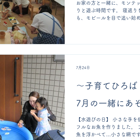
お家の方と一緒に、モンテ
りと遊ぶ時間です。 寝返り
も、モビールを目で追い始
分でやりたいお子様もご一緒
ドキドキしていたお子様も
とに少しずつ興味を持ち始
黙々と続けています。 お帰
リズム遊び。 歌に合わせて
なったり、小さくなったり…
7月24日
んなが笑顔になるひと時です
います。どうぞ遊びにいら
〜子育てひろば
7月の一緒にあ
【水遊びの日】 小さな手を
フルなお魚を作りました。 
魚を浮かべて…小さな網です