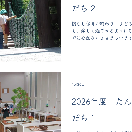
だち 2
慣らし保育が終わり、子ど
も、楽しく過ごせるようにな
では心配なお子さまもいま
て、安心して過ごせるよう
ます。 初めての園庭遊びもしました。はじめにお散歩を
しながら園庭をぐるっと回
見ましたね。 そして、「は
ックに走っていきました。
スレチックの上からうれし
4月30日
2026年度 た
だち 1