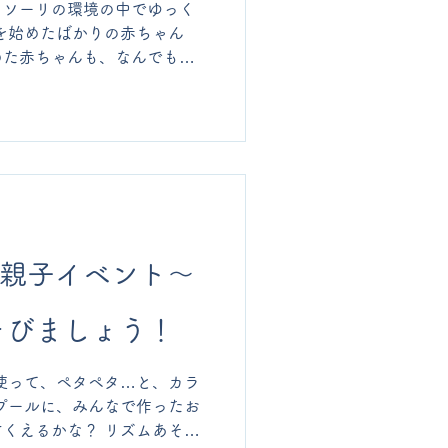
ッソーリの環境の中でゆっく
を始めたばかりの赤ちゃん
めた赤ちゃんも、なんでも自
に過ごしています。 初めは
、他のお友だちがしているこ
め、自分の見つけた遊びを
りの前には、皆で丸く座って
、ぴょんぴょんしたり、高く
。 お家の方もお子様も、み
。 9月からも開催を予定して
してくださいね。
 親子イベント〜
そびましょう！
使って、ペタペタ…と、カラ
プールに、みんなで作ったお
くえるかな？ リズムあそび