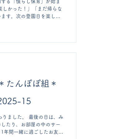
園する「慣らし保育」が始ま
楽しかった！」「まだ帰らな
います。次の登園日を楽しみ
園後にお仕度や手洗いを先生
中でやりたいおしごとを見つ
前のお集まりの時間でも、一
ようになってきましたね。 ♪
ました。歌ったり、鳴き声を
の時間も楽しみにしているよ
の方と少しずつ離れて遊びま
ると、どんな時間になるのか
＊たんぽぽ組＊
す。
25-15
わりました。 最後の日は、み
歩したり、お部屋の中のサー
1年間一緒に過ごしたお友だ