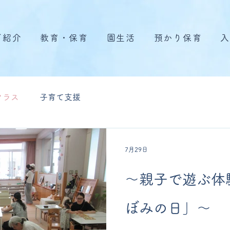
ご紹介
教育・保育
園生活
預かり保育
入
クラス
子育て支援
7月29日
〜親子で遊ぶ体
ぼみの日」〜