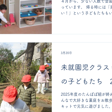
４月から、少ない人数で登
っています。 帰る時には「
い！」という子どもたちも
にしていてくださいね。 登
と一緒にしたり、お部屋の
けて過ごしています。 帰る
緒に歌ったり踊ったりできる
どうぶつ村 の歌も覚えてき
出したりしています。 お話
3月20日
うです。 ５月からは、お家
す。お友だちがみんな集ま
未就園児クラス
な…。楽しみに待っていま
の子どもたち 20
2025年度のたんぽぽ組が終
んなで大好きな裏庭をお散
キットで元気に遊びました。