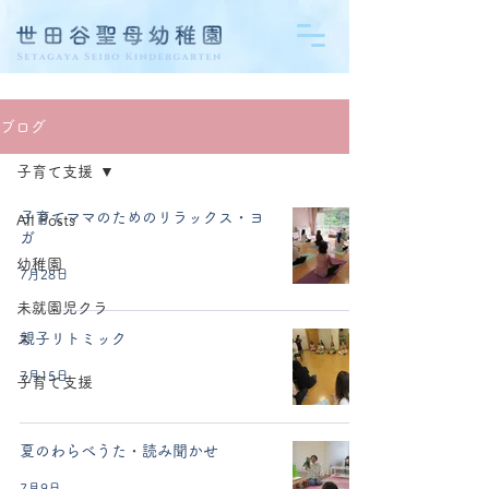
ブログ
子育て支援
子育てママのためのリラックス・ヨ
All Posts
ガ
幼稚園
7月28日
未就園児クラ
ス
親子リトミック
7月15日
子育て支援
夏のわらべうた・読み聞かせ
7月9日